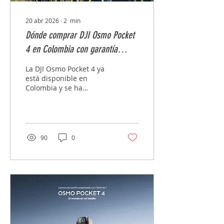
mejor decisión. ¿Puede...
20 abr 2026
∙
2
min
Dónde comprar DJI Osmo Pocket
4 en Colombia con garantía
oficial
La DJI Osmo Pocket 4 ya
está disponible en
Colombia y se ha
convertido en una de las
mejores opciones para
creadores de contenido
que buscan calidad
profesional en un
90
0
formato compacto. Sin
embargo, saber dónde
comprarla correctamente
es clave para evitar
problemas de garantía,
soporte técnico y
autenticidad del
producto. En esta guía te
explicamos cómo