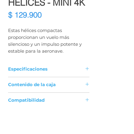
HELICES - MINI 4K
Precio
$ 129.900
Estas hélices compactas
proporcionan un vuelo más
silencioso y un impulso potente y
estable para la aeronave.
Especificaciones
Diámetro × paso: 119.38 × 66.04
Contenido de la caja
mm (4.7 × 2.6 pulgadas)
Peso: 0.5 g cada uno
Helices x 2 pares
Compatibilidad
DJI Mini 4K
DJI Mini 2 SE
DJI Mini 2