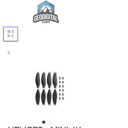
ME
NU