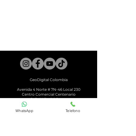
DJI Mini SE
GeoDigital Colombia
Avenid
a 4 Norte # 7N-46 Local 230
Centro Comercial Centenario
Cali - Valle del Cauca
Horario
WhatsApp
Telefono
Lunes a Viernes 10am a 6pm
Sábado 10am a 2pm
info@geodigital.com.co