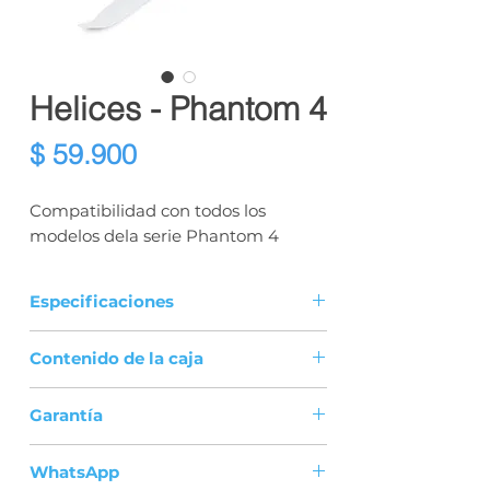
Helices - Phantom 4
Precio
$ 59.900
Compatibilidad con todos los
modelos dela serie Phantom 4
Especificaciones
Peso: 11 g
Contenido de la caja
Diámetro x Rosca: 24 x 12.7 cm
Helice de corona blanca. 1 unidad
Garantía
Helice de corona negra. 1 unidad
Producto nuevo y original
WhatsApp
Este producto no tiene garancia