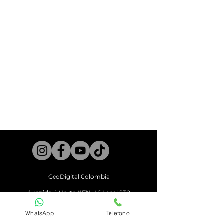
Necesitas mayor información.
Contactanos por Whatsapp
AQUÍ
GeoDigital Colombia
Avenid
a 4 Norte # 7N-46 Local 230
Centro Comercial Centenario
Cali - Valle del Cauca
WhatsApp
Telefono