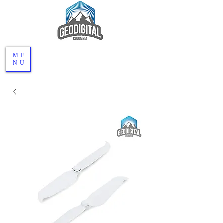
ME
NU