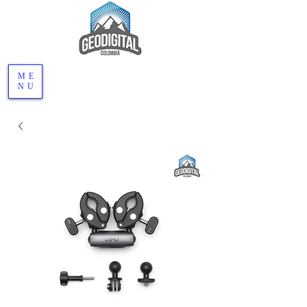
ME
NU