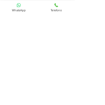
WhatsApp
Telefono
GeoDigital Colombia
Avenid
a 4 Norte # 7N-46 Local 230
Centro Comercial Centenario
Cali - Valle del Cauca
Horario
Lunes a Viernes 10am a 6pm
Sábado 10am a 2pm
info@geodigital.com.co