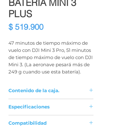
BATERIA MINI 3
PLUS
Precio
$ 519.900
47 minutos de tiempo máximo de
vuelo con DJI Mini 3 Pro, 51 minutos
de tiempo máximo de vuelo con DJI
Mini 3. (La aeronave pesará más de
249 g cuando use esta batería).
Contenido de la caja.
Batería de Vuelo Inteligente Plus
Especificaciones
× 1
Modelo: BWX162-3850-7.38
Compatibilidad
Peso aproximado. 121 gramos
Capacidad: 3850 mAh
DJI Mini 4 Pro
Voltaje: 7,38 V