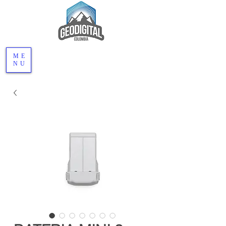
ME
NU