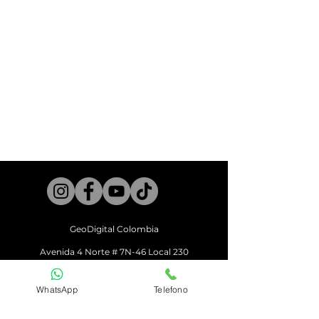
DJI Mini 3 Pro
Límite de voltaje de carga: 8,5 V
DJI Mini 3
Tipo de batería: Li-ion
Energía: 28,4 Wh
Potencia máxima de carga: 58 W
Tiempo de carga: 101 minutos
(con el cargador DJI USB-C de 30
W y la batería montada en la
aeronave)
Temperatura de carga: 5° a 40° C
(41° a 104° F)
Cargador recomendado:
Cargador DJI 30W USB-C u otros
cargadores USB Power Delivery
GeoDigital Colombia
Avenid
a 4 Norte # 7N-46 Local 230
Centro Comercial Centenario
Cali - Valle del Cauca
WhatsApp
Telefono
Horario
Lunes a Viernes 10am a 6pm