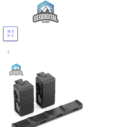
ME
NU