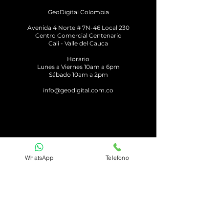
GeoDigital Colombia
Avenid
a 4 Norte # 7N-46 Local 230
Centro Comercial Centenario
Cali - Valle del Cauca
Horario
Lunes a Viernes 10am a 6pm
Sábado 10am a 2pm
info@geodigital.com.co
WhatsApp
Telefono