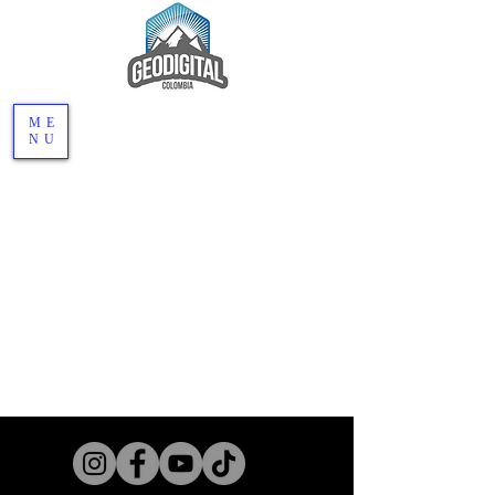
ME
NU