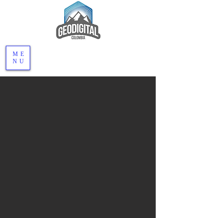
ME
NU