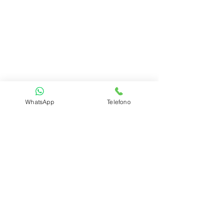
WhatsApp
Telefono
GeoDigital Colombia
Avenid
a 4 Norte # 7N-46 Local 230
Centro Comercial Centenario